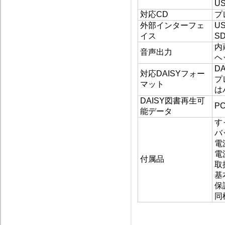
U
対応CD
プ
外部インターフェ
U
イス
S
内
音声出力
ヘ
DA
対応DAISYフォー
プ
マット
は
DAISY図書再生可
P
能データ
す
バ
電
電
付属品
取
基
保
同