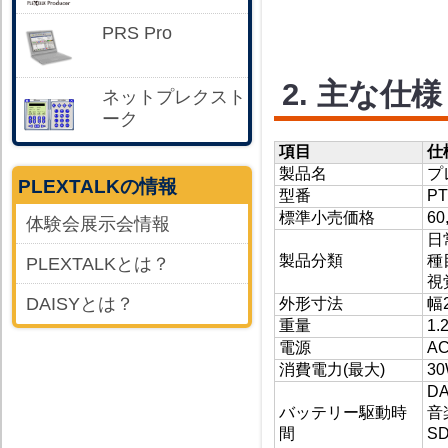
PRS Pro
2. 主な仕様
ネットプレクスト
ーク
項目
仕
製品名
プ
PLEXTALKの情報
型番
PT
標準小売価格
6
体験会展示会情報
日
製品分類
種
PLEXTALKとは？
視
DAISYとは？
外形寸法
幅
重量
1.
電源
AC
消費電力(最大)
3
D
バッテリー駆動時
音
間
S