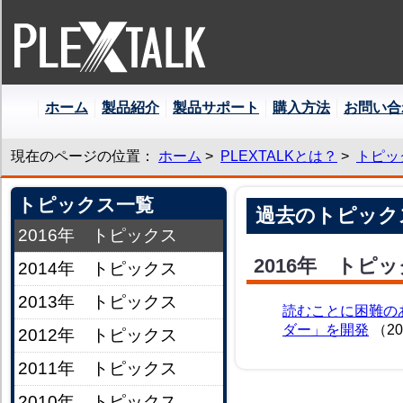
本
ホーム
製品紹介
製品サポート
購入方法
お問い合
文
へ
ジ
現在のページの位置：
ホーム
>
PLEXTALKとは？
>
トピッ
ャ
ン
トピックス一覧
プ
過去のトピック
2016年 トピックス
2016年 トピ
2014年 トピックス
2013年 トピックス
読むことに困難のあ
ダー」を開発
（20
2012年 トピックス
2011年 トピックス
2010年 トピックス