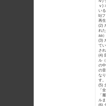
ⅳ)
ⅴ)
いる
b)
再生
(2
れた
aa
(3
てい
され
(4
ル（
の中
の音
なり
す。
(5
「全
「履
ルま
(6