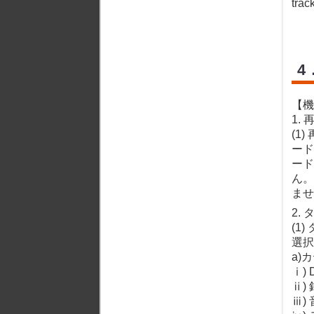
trac
4
【機
1.
(1
ード
ード
ん。
ませ
2.
(1
選択
a)
ⅰ)
ⅱ)
ⅲ)