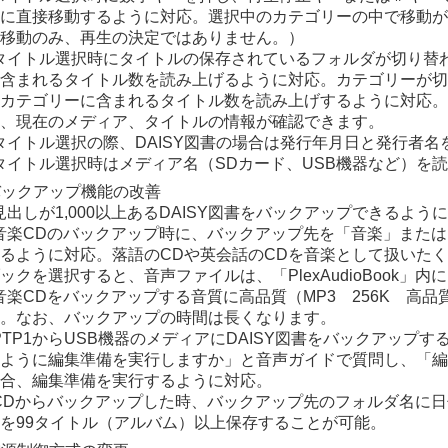
に直接移動するように対応。選択中のカテゴリーの中で移動が
移動のみ、再生の決定ではありません。）
) タイトル選択時にタイトルの保存されているフォルダが切り
含まれるタイトル数を読み上げるように対応。カテゴリーが切
カテゴリーに含まれるタイトル数を読み上げするように対応。
、現在のメディア、タイトルの情報が確認できます。
) タイトル選択の際、DAISY図書の場合は発行年月日と発行者
) タイトル選択時はメディア名（SDカード、USB機器など）を
 バックアップ機能の改善
) 見出しが1,000以上あるDAISY図書をバックアップできるよう
) 音楽CDのバックアップ時に、バックアップ先を「音楽」また
るように対応。落語のCDや英会話のCDを音楽として扱いた
ックを選択すると、音声ファイルは、「PlexAudioBook」
) 音楽CDをバックアップする音質に高品質（MP3 256K 高品
。なお、バックアップの時間は長くなります。
) PTP1からUSB機器のメディアにDAISY図書をバックアップす
ように編集準備を実行しますか」と音声ガイドで質問し、「編
合、編集準備を実行するように対応。
) CDからバックアップした時、バックアップ先のフォルダ名に
を99タイトル（アルバム）以上保存することが可能。