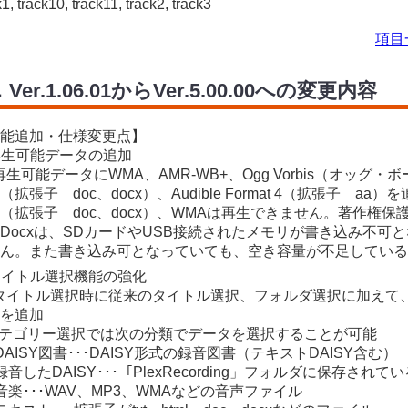
k1, track10, track11, track2, track3
項目
．Ver.1.06.01からVer.5.00.00への変更内容
能追加・仕様変更点】
 再生可能データの追加
) 再生可能データにWMA、AMR-WB+、Ogg Vorbis（オッ
（拡張子 doc、docx）、Audible Format 4（拡張子 a
（拡張子 doc、docx）、WMAは再生できません。著作権保
Docxは、SDカードやUSB接続されたメモリが書き込み不可
ん。また書き込み可となっていても、空き容量が不足している
 タイトル選択機能の強化
) タイトル選択時に従来のタイトル選択、フォルダ選択に加え
を追加
カテゴリー選択では次の分類でデータを選択することが可能
 DAISY図書･･･DAISY形式の録音図書（テキストDAISY含む）
 録音したDAISY･･･「PlexRecording」フォルダに保存され
 音楽･･･WAV、MP3、WMAなどの音声ファイル