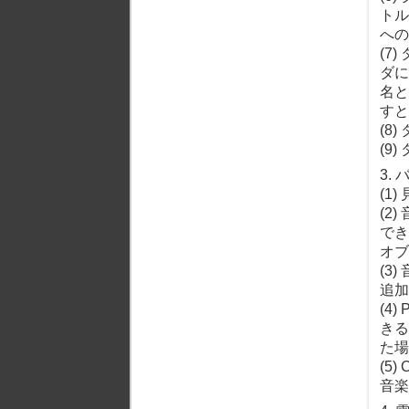
トル
への
(7
ダに
名と
すと
(8
(9
3.
(1
(2
でき
オブ
(3
追加
(4
きる
た場
(5
音楽