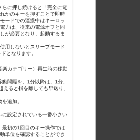
、さらに押し続けると「完全に電
れかのキーを押すことで即時
モードでの運搬中はキーロッ
電力は、従来の電源オフと同
しが必要となり、起動するま
間使用しないとスリープモード
ードとなります。
（音楽カテゴリー）再生時の移動
移動間隔を、1分以降は、1分、
を超えると指を離しても早送り、
動を追加。
トルに設定されている一番小さい
、最初の1回目のキー操作では
動単位を確認することができ