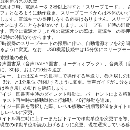
 電源制御方式の変更
) 電源オフ時、電源キーを２秒以上押すと「スリープモード」
フ」となるように動作変更。スリープモードからは本体のいず
します。電源キーの長押しをする必要はありません。スリープ
オンにすることをお勧めいたします。スリープモード時の消費
す。完全に電源オフした後の電源オンの際は、電源キーの長押
40秒の時間がかかります。
) 即時復帰のスリープモードの採用に伴い、自動電源オフを2分
るように変更。なお、USB機器接続中は15分後にスリープモ
 検索機能の改良
) 音声図書系（音声DAISY図書、オーディオブック）、音楽系
に、30秒、および10分を追加。
) 右キー、または左キーの長押しで操作する早送り、巻き戻しの
、3分、と1分単位で移動するように変更。音声ガイドが１分
は巻き戻しの動作を継続します。
) デイジー図書再生時のダイレクト移動に、パーセントによる移
) テキスト再生時の移動単位に行移動、40行移動を追加。
) デイジー図書を選択した際、レベル移動の初期選択値をタイ
しレベルに変更。
) タイトル再生時に上キーまたは下キーで移動単位を変更する際
現在の移動単位を読み上げるように変更。現在選択している移