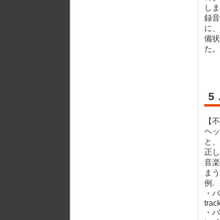
しま
録音
に、
備状
た。
5
【不
ヘッ
と、
正し
音楽
まう
例.
・バ
trac
・バ