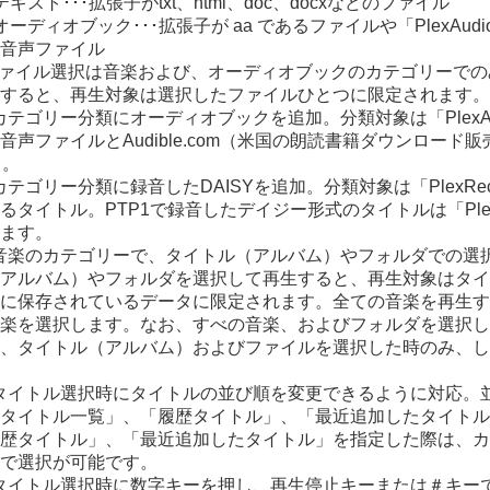
 テキスト･･･拡張子がtxt、html、doc、docxなどのファイル
 オーディオブック･･･拡張子が aa であるファイルや「PlexAu
音声ファイル
ファイル選択は音楽および、オーディオブックのカテゴリーで
すると、再生対象は選択したファイルひとつに限定されます。
) カテゴリー分類にオーディオブックを追加。分類対象は「PlexA
音声ファイルとAudible.com（米国の朗読書籍ダウンロー
）。
) カテゴリー分類に録音したDAISYを追加。分類対象は「PlexRe
るタイトル。PTP1で録音したデイジー形式のタイトルは「PlexR
ます。
) 音楽のカテゴリーで、タイトル（アルバム）やフォルダでの
アルバム）やフォルダを選択して再生すると、再生対象はタイ
に保存されているデータに限定されます。全ての音楽を再生す
楽を選択します。なお、すべの音楽、およびフォルダを選択し
、タイトル（アルバム）およびファイルを選択した時のみ、し
) タイトル選択時にタイトルの並び順を変更できるように対応
タイトル一覧」、「履歴タイトル」、「最近追加したタイトル
歴タイトル」、「最近追加したタイトル」を指定した際は、カ
で選択が可能です。
) タイトル選択時に数字キーを押し、再生停止キーまたは＃キ