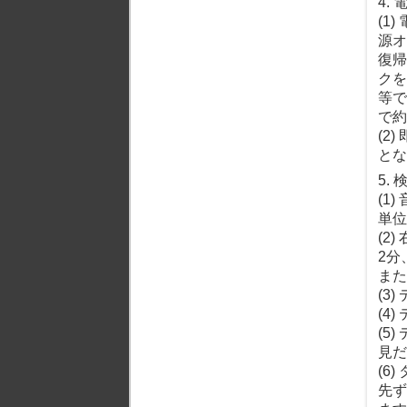
4.
(1
源オ
復帰
クを
等で
で約
(2
とな
5.
(1
単位
(2
2分
また
(3
(4
(5
見だ
(6
先ず