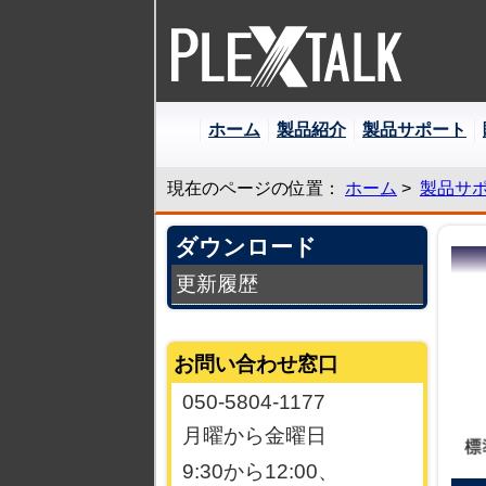
本
ホーム
製品紹介
製品サポート
文
へ
ジ
現在のページの位置：
ホーム
>
製品サ
ャ
ン
ダウンロード
プ
更新履歴
お問い合わせ窓口
050-5804-1177
月曜から金曜日
9:30から12:00、